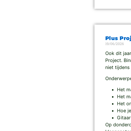
Plus Proj
19/06/2026
Ook dit jaa
Project. Bi
niet tijdens
Onderwerpen
Het m
Het ma
Het on
Hoe je
Gitaar
Op donderd