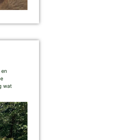
 en
de
g wat