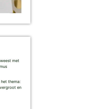
geweest met
smus
 het thema:
vergroot en