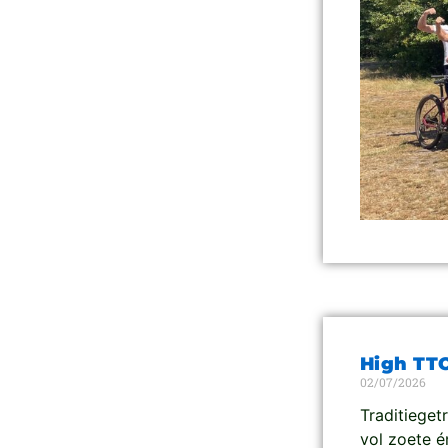
High TT
02/07/2026
Traditieget
vol zoete én