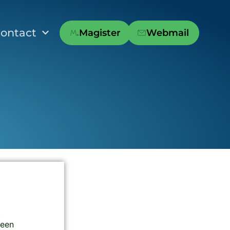
ontact
Magister
Webmail
.
reen