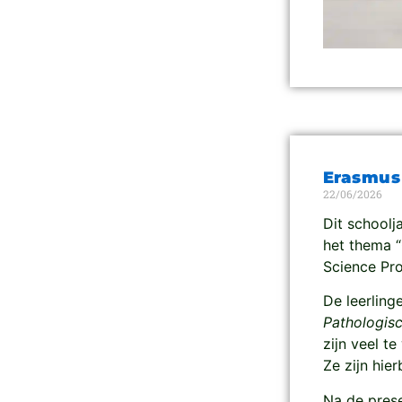
Erasmus 
22/06/2026
Dit schoolj
het thema “
Science Pr
De leerlin
Pathologisc
zijn veel t
Ze zijn hie
Na de prese