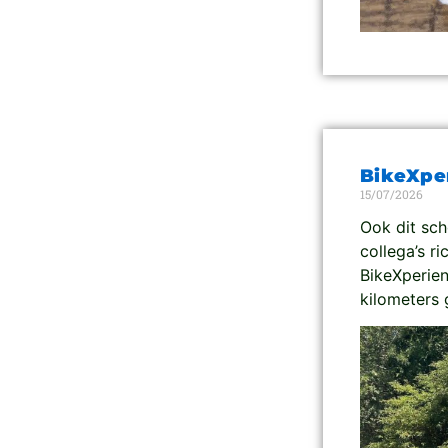
BikeXpe
15/07/2026
Ook dit sch
collega’s r
BikeXperien
kilometers 