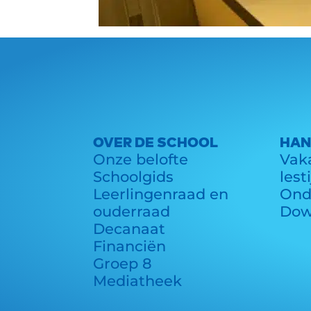
OVER DE SCHOOL
HAN
Onze belofte
Vaka
Schoolgids
lest
Leerlingenraad en
Ond
ouderraad
Dow
Decanaat
Financiën
Groep 8
Mediatheek