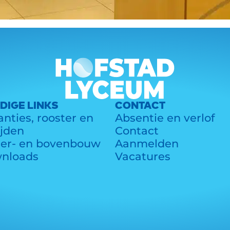
DIGE LINKS
CONTACT
nties, rooster en
Absentie en verlof
ijden
Contact
er- en bovenbouw
Aanmelden
nloads
Vacatures