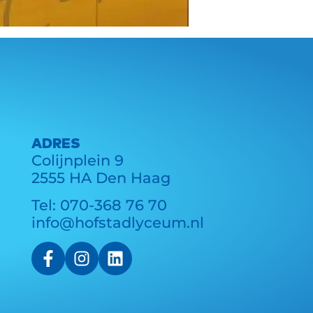
ADRES
Colijnplein 9
2555 HA Den Haag
Tel:
070-368 76 70
info@hofstadlyceum.nl