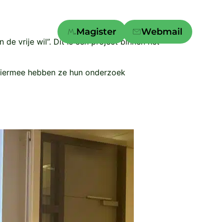
ontact
Magister
Webmail
e vrije wil”. Dit is een project binnen het
Hiermee hebben ze hun onderzoek