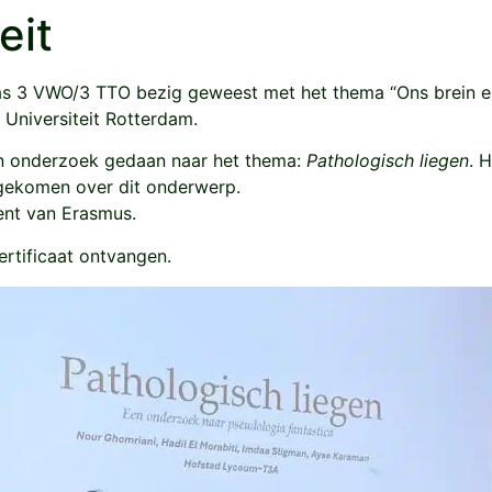
eit
Actueel
Groep 8
Links
C
klas 3 VWO/3 TTO bezig geweest met het thema “Ons brein en d
niversiteit Rotterdam.
n onderzoek gedaan naar het thema:
Pathologisch liegen
. 
 gekomen over dit onderwerp.
cent van Erasmus.
ertificaat ontvangen.