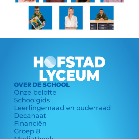
OVER DE SCHOOL
Onze belofte
Schoolgids
Leerlingenraad en ouderraad
Decanaat
Financiën
Groep 8
Mediatheek