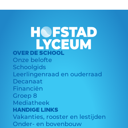
OVER DE SCHOOL
Onze belofte
Schoolgids
Leerlingenraad en ouderraad
Decanaat
Financiën
Groep 8
Mediatheek
HANDIGE LINKS
Vakanties, rooster en lestijden
Onder- en bovenbouw