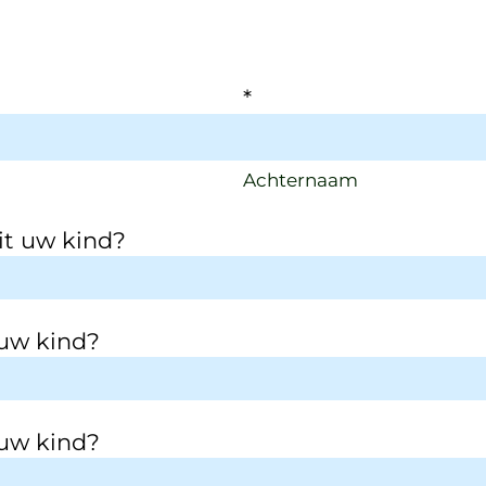
*
Achternaam
zit uw kind?
 uw kind?
 uw kind?