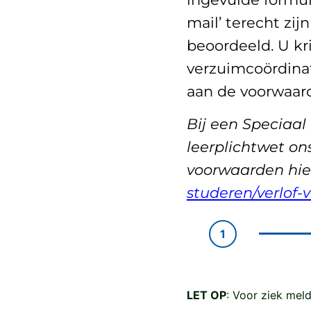
mail’ terecht z
beoordeeld. U kri
verzuimcoördinat
aan de voorwaard
Bij een Speciaal
leerplichtwet on
voorwaarden hie
studeren/verlof-
1
LET OP
: Voor ziek mel