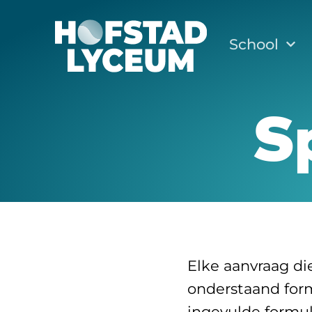
School
S
Elke aanvraag d
onderstaand form
ingevulde formul