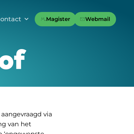
ontact
Magister
Webmail
of
 aangevraagd via
ng van het
ap ‘ongewenste