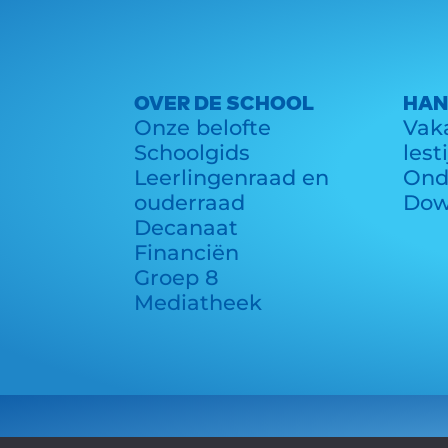
OVER DE SCHOOL
HAN
Onze belofte
Vaka
Schoolgids
lest
Leerlingenraad en
Ond
ouderraad
Dow
Decanaat
Financiën
Groep 8
Mediatheek
© Copyright 2025 Hofstad Lyceum