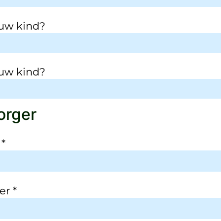
 uw kind?
 uw kind?
orger
r
*
der
*