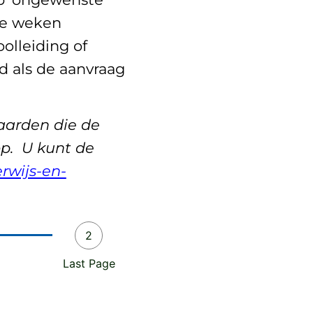
ee weken
olleiding of
 als de aanvraag
waarden die de
op. U kunt de
rwijs-en-
2
Last Page