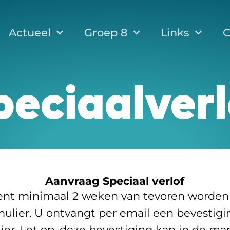
Actueel
Groep 8
Links
C
peciaalverl
Aanvraag Speciaal verlof
ient minimaal 2 weken van tevoren worden
ulier. U ontvangt per email een bevestigi
ier. Let op, deze bevestiging kan in de m