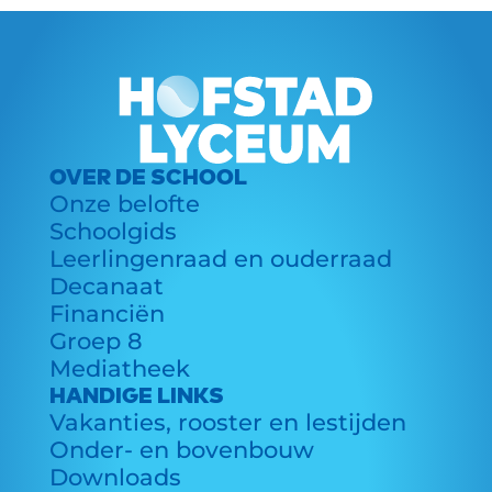
OVER DE SCHOOL
Onze belofte
Schoolgids
Leerlingenraad en ouderraad
Decanaat
Financiën
Groep 8
Mediatheek
HANDIGE LINKS
Vakanties, rooster en lestijden
Onder- en bovenbouw
Downloads