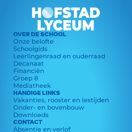
OVER DE SCHOOL
Onze belofte
Schoolgids
Leerlingenraad en ouderraad
Decanaat
Financiën
Groep 8
Mediatheek
HANDIGE LINKS
Vakanties, rooster en lestijden
Onder- en bovenbouw
Downloads
CONTACT
Absentie en verlof