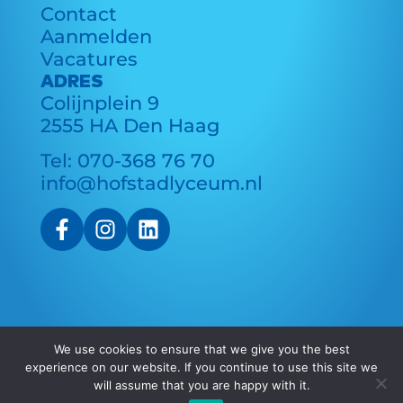
Contact
Aanmelden
Vacatures
ADRES
Colijnplein 9
2555 HA Den Haag
Tel:
070-368 76 70
info@hofstadlyceum.nl
We use cookies to ensure that we give you the best
experience on our website. If you continue to use this site we
© Copyright 2025 Hofstad Lyceum
will assume that you are happy with it.
All rights reserved.