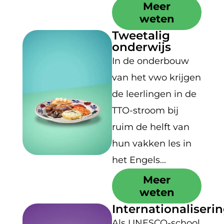
Meer
weten
Tweetalig
onderwijs
In de onderbouw
van het vwo krijgen
de leerlingen in de
TTO-stroom bij
ruim de helft van
hun vakken les in
het Engels...
Meer
weten
Internationaliseri
Als UNESCO-school