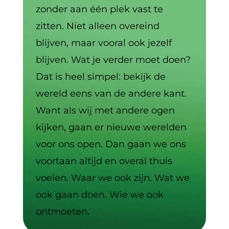
zonder aan één plek vast te
zitten. Niet alleen overeind
blijven, maar vooral ook jezelf
blijven. Wat je verder moet doen?
Dat is heel simpel: bekijk de
wereld eens van de andere kant.
Want als wij met andere ogen
kijken, gaan er nieuwe werelden
voor ons open. Dan gaan we ons
voortaan altijd en overal thuis
voelen. Waar we ook zijn. Wat we
ook gaan doen. Wie we ook
ontmoeten.