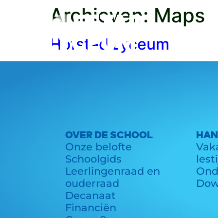
Archieven:
Maps
School
Hofstad Lyceum
OVER DE SCHOOL
HAN
Onze belofte
Vaka
Schoolgids
lest
Leerlingenraad en
Ond
ouderraad
Dow
Decanaat
Financiën