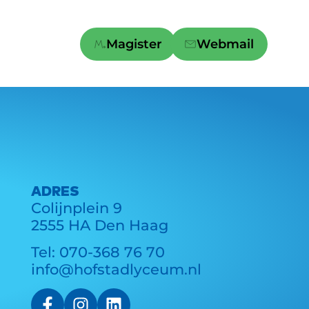
ontact
Magister
Webmail
ADRES
Colijnplein 9
2555 HA Den Haag
Tel:
070-368 76 70
info@hofstadlyceum.nl