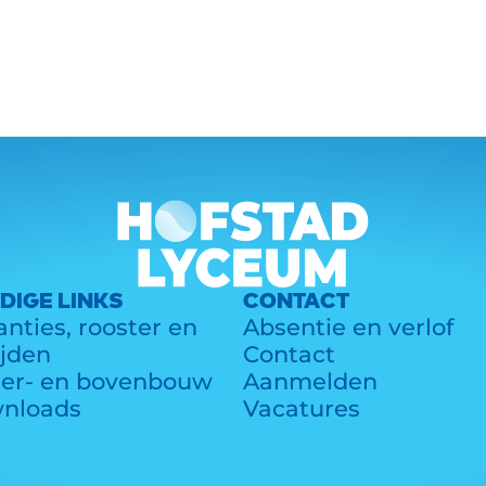
Actueel
Groep 8
Links
C
DIGE LINKS
CONTACT
nties, rooster en
Absentie en verlof
ijden
Contact
er- en bovenbouw
Aanmelden
nloads
Vacatures